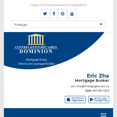
Chaque franchise est autonome et indépendante
Français
Mortgage Scout
Permis de Courtage #13060
Eric Zha
Mortgage Broker
eric.zha@mortgagescout.ca
Cell:
647290-1029