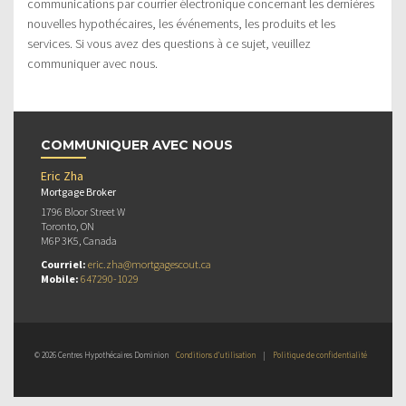
communications par courrier électronique concernant les dernières
nouvelles hypothécaires, les événements, les produits et les
services. Si vous avez des questions à ce sujet, veuillez
communiquer avec nous.
COMMUNIQUER AVEC NOUS
Eric Zha
Mortgage Broker
1796 Bloor Street W
Toronto, ON
M6P 3K5, Canada
Courriel:
eric.zha@mortgagescout.ca
Mobile:
647290-1029
© 2026 Centres Hypothécaires Dominion
Conditions d’utilisation
|
Politique de confidentialité