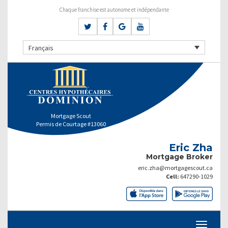
Chaque franchise est autonome et indépendante
Français
Mortgage Scout
Permis de Courtage #13060
Eric Zha
Mortgage Broker
eric.zha@mortgagescout.ca
Cell:
647290-1029