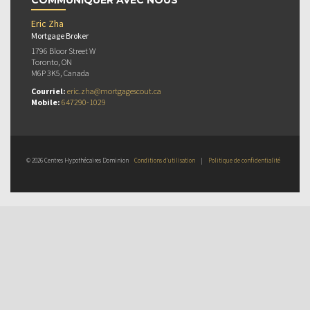
Eric Zha
Mortgage Broker
1796 Bloor Street W
Toronto, ON
M6P 3K5, Canada
Courriel:
eric.zha@mortgagescout.ca
Mobile:
647290-1029
© 2026 Centres Hypothécaires Dominion
Conditions d’utilisation
|
Politique de confidentialité