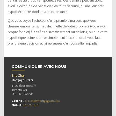
centaines de produits hypothécaires! Ces derniers peuvent donc
avoir la certitude de bénéficier, en toute sécurité, du meilleur prêt
hypothécaire répondant à leurs besoins!
Que vous soyez l’acheteur d’une première maison, que vous
désiriez emprunter sur la valeur nette de votre propriété (votre avoir
propre foncier) à des fins d’investissement ou de loisir, ou que votre
hypothèque actuelle arrive simplement à expiration, il vous faut
prendre une décision éclairée auprès d’un conseiller impartial.
COMMUNIQUER AVEC NOUS
Eric Zha
Mortgage Broker
1796 Bloor Street W
Toronto, ON
M6P 3K5, Canada
Courriel:
eric.zha@mortgagescout.ca
Mobile:
647290-1029