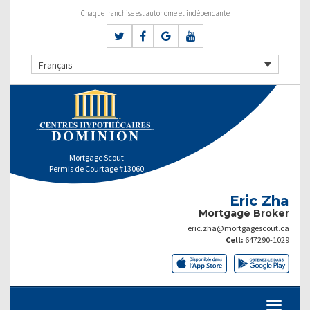
Chaque franchise est autonome et indépendante
Français
Mortgage Scout
Permis de Courtage #13060
Eric Zha
Mortgage Broker
eric.zha@mortgagescout.ca
Cell:
647290-1029